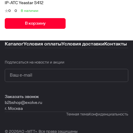
IP-АТС Yeastar S412
0
0
В наличии
В корзину
Каталог
Условия оплаты
Условия доставки
Контакты
Подписаться
на новости и акции
политикой конфиденциальности
Заказать звонок
b2bshop@exolve.ru
г. Москва
Темная тема
Конфиденциальность
© 2026АО «МTТ». Все права защищены