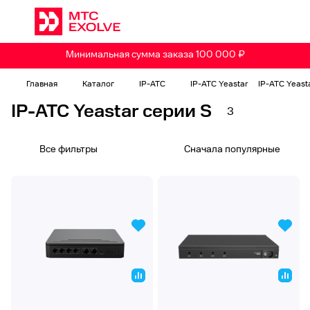
Минимальная сумма заказа 100 000 ₽
Главная
Каталог
IP-АТС
IP-АТС Yeastar
IP-АТС Yeast
IP-АТС Yeastar серии S
3
Все фильтры
Сначала популярные