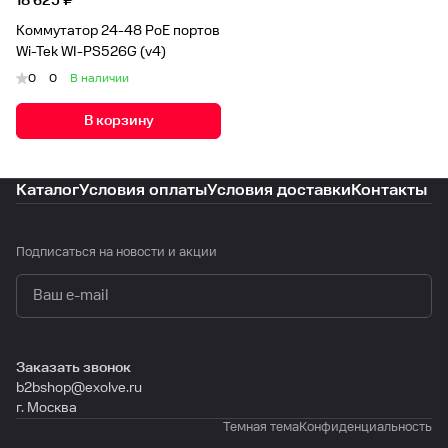
18 625 ₽
Коммутатор 24-48 PoE портов
Wi-Tek WI-PS526G (v4)
0
0
В наличии
В корзину
Каталог
Условия оплаты
Условия доставки
Контакты
Подписаться
на новости и акции
политикой конфиденциальности
Заказать звонок
b2bshop@exolve.ru
г. Москва
Темная тема
Конфиденциальность