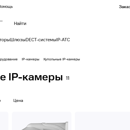
Помощь
Заказ
 —
торы
Шлюзы
DECT-системы
IP-АТС
рудование
IP-камеры
Купольные IP-камеры
е IP-камеры
11
е
Цена