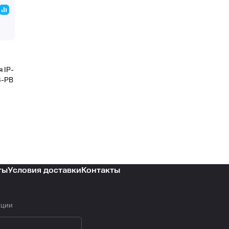
 IP-
3-PB
ты
Условия доставки
Контакты
кции
политикой