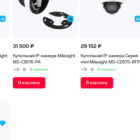
31 500 ₽
29 152 ₽
ight
Купольная IP-камера Milesight
Купольная IP-камера Серия
MS-C8176-PA
mini Milesight MS-C2975-RF
0
0
В наличии
0
0
В наличии
В корзину
В корзину