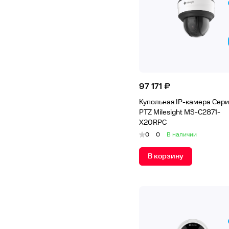
97 171 ₽
Купольная IP-камера Сери
PTZ Milesight MS-C2871-
X20RPC
0
0
В наличии
В корзину