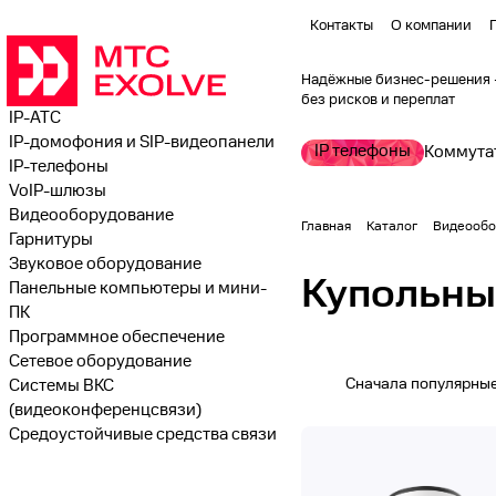
Контакты
О компании
Надёжные бизнес-решения
без рисĸов и переплат
IP-АТС
IP-домофония и SIP-видеопанели
IP телефоны
Коммута
IP-телефоны
VoIP-шлюзы
Видеооборудование
Главная
Каталог
Видеообо
Гарнитуры
Звуковое оборудование
Купольны
Панельные компьютеры и мини-
ПК
Программное обеспечение
Сетевое оборудование
Сначала популярны
Системы ВКС
(видеоконференцсвязи)
Средоустойчивые средства связи