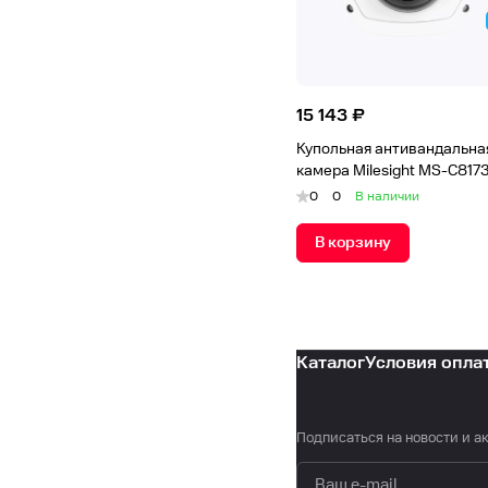
15 143 ₽
Купольная антивандальная
камера Milesight MS-C817
0
0
В наличии
В корзину
Каталог
Условия опла
Подписаться
на новости и а