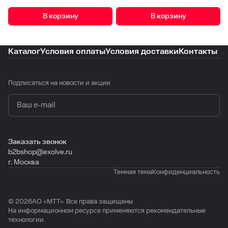
В корзину
В корзину
Каталог
Условия оплаты
Условия доставки
Контакты
Подписаться
на новости и акции
политикой конфиденциальности
Заказать звонок
b2bshop@exolve.ru
г. Москва
Темная тема
Конфиденциальность
© 2026АО «МTТ». Все права защищены
На информационном ресурсе применяются
рекомендательные
технологии
.