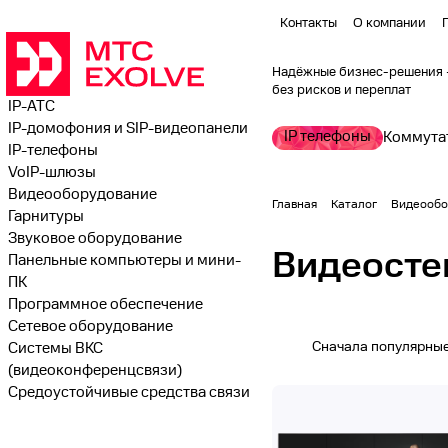
Контакты
О компании
Надёжные бизнес-решения
без рисĸов и переплат
IP-АТС
IP-домофония и SIP-видеопанели
IP телефоны
Коммута
IP-телефоны
VoIP-шлюзы
Видеооборудование
Главная
Каталог
Видеообо
Гарнитуры
Звуковое оборудование
Видеосте
Панельные компьютеры и мини-
ПК
Программное обеспечение
Сетевое оборудование
Сначала популярны
Системы ВКС
(видеоконференцсвязи)
Средоустойчивые средства связи