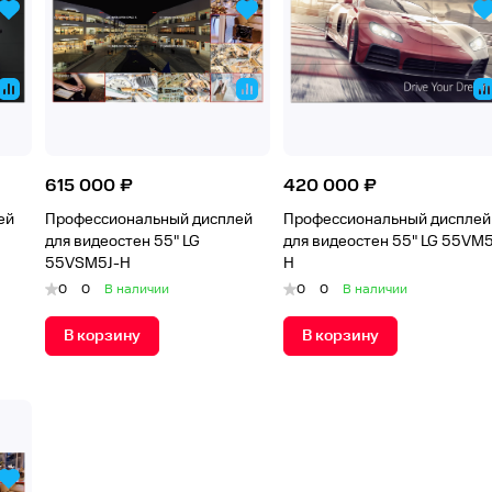
615 000 ₽
420 000 ₽
ей
Профессиональный дисплей
Профессиональный дисплей
для видеостен 55" LG
для видеостен 55" LG 55VM5
55VSM5J-H
H
0
0
В наличии
0
0
В наличии
В корзину
В корзину