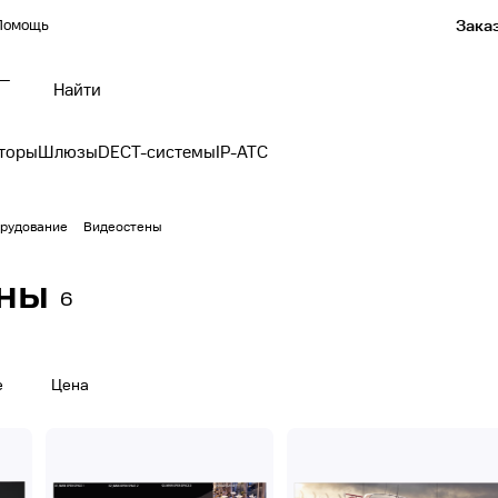
Помощь
Заказ
 —
торы
Шлюзы
DECT-системы
IP-АТС
рудование
Видеостены
ны
6
е
Цена