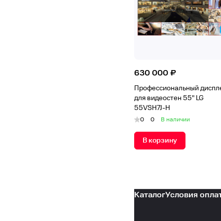
630 000 ₽
Профессиональный диспл
для видеостен 55" LG
55VSH7J-H
0
0
В наличии
В корзину
Каталог
Условия опла