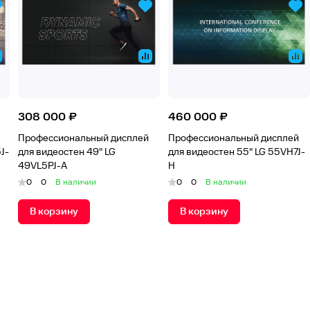
308 000 ₽
460 000 ₽
Профессиональный дисплей
Профессиональный дисплей
J-
для видеостен 49" LG
для видеостен 55" LG 55VH7J-
49VL5PJ-A
H
0
0
В наличии
0
0
В наличии
В корзину
В корзину